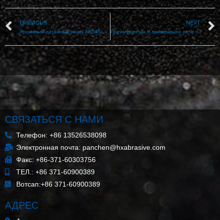
PREVIOUS
NEXT
Хромовый литейный песок AFS45/55 для литья железнодорожных стрелочных переводов
Преимущества и применение литейного хромитового песка
СВЯЗАТЬСЯ С НАМИ
Телефон: +86 13526538098
Электронная почта: panchen@hxabrasive.com
Факс: +86-371-60303756
ТЕЛ.: +86 371-60900389
Вотсап:+86 371-60900389
АДРЕС